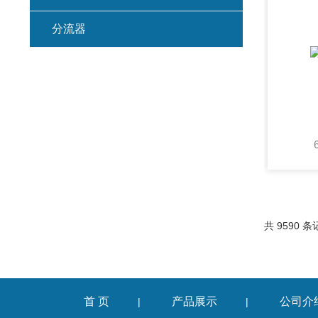
分流器
共 9590 条
首 页
产品展示
公司介
|
|