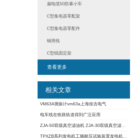
扁电缆50防暴小车
C型集电器零配架
C型集电器零配件
铜滑线
C型线固定架
查看更多
相关文章
VM63A测振计vm63a上海徐吉电气
电车线在铁路轨道得到广泛应用
ZJA-50双级真空滤油机 ZJA-30双级真空滤油机
TPXZB系列发电机工频耐压试验装置发电机交流耐压谐振装置