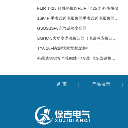
FLIR T425 红外热像仪FLIR T425 红外热像仪
1SK4F|手表式近电报警器手表式近电报警器1SK88
GSQSBSF6充气试验变压器
SMHC-5大功率涡流拆卸器（电磁感应拆卸器）
TYA-10F防爆型润滑油滤油机
外露式钢铝复合接触线 电车线 电车线铜接触线上海徐吉
首 页
产品展示
|
|