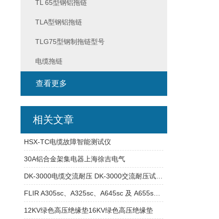
TL 65型钢铝拖链
TLA型钢铝拖链
TLG75型钢制拖链型号
电缆拖链
查看更多
相关文章
HSX-TC电缆故障智能测试仪
30A铝合金架集电器上海徐吉电气
DK-3000电缆交流耐压 DK-3000交流耐压试验装置
FLIR A305sc、A325sc、A645sc 及 A655sc科研型红外热像仪
12KV绿色高压绝缘垫16KV绿色高压绝缘垫