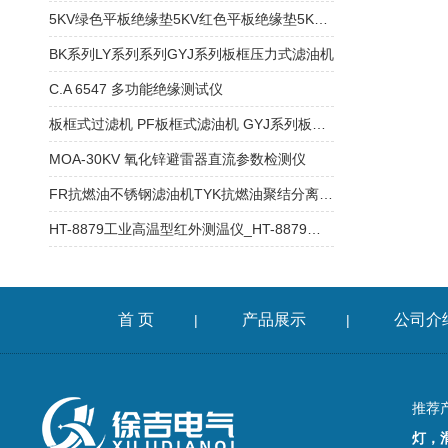
5KV绿色平板绝缘垫5KV红色平板绝缘垫5KV黑色平板绝缘垫
BK系列LY系列系列GYJ系列板框压力式滤油机
C.A 6547 多功能绝缘测试仪
板框式过滤机 PF板框式滤油机 GYJ系列板框压力式滤油机
MOA-30KV 氧化锌避雷器直流参数检测仪
FR抗燃油不锈钢滤油机TYK抗燃油聚结分离不锈钢滤油机
HT-8879工业高温型红外测温仪_HT-8879激光测温仪
首 页
产品展示
公司介
|
|
推荐
灯，