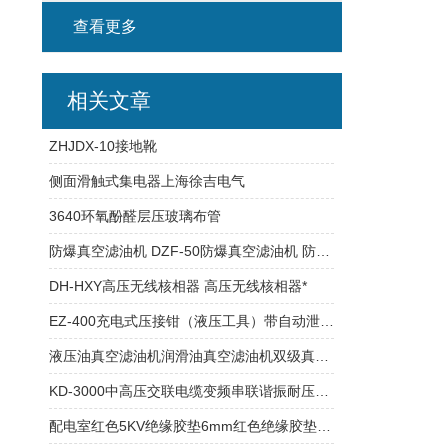
查看更多
相关文章
ZHJDX-10接地靴
侧面滑触式集电器上海徐吉电气
3640环氧酚醛层压玻璃布管
防爆真空滤油机 DZF-50防爆真空滤油机 防爆真空滤油机
DH-HXY高压无线核相器 高压无线核相器*
EZ-400充电式压接钳（液压工具）带自动泄压功能
液压油真空滤油机润滑油真空滤油机双级真空滤油机
KD-3000中高压交联电缆变频串联谐振耐压试验装置
配电室红色5KV绝缘胶垫6mm红色绝缘胶垫JYD绝缘垫