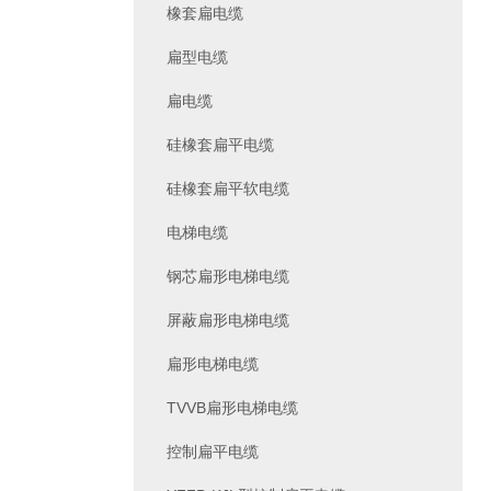
橡套扁电缆
扁型电缆
扁电缆
硅橡套扁平电缆
硅橡套扁平软电缆
电梯电缆
钢芯扁形电梯电缆
屏蔽扁形电梯电缆
扁形电梯电缆
TVVB扁形电梯电缆
控制扁平电缆