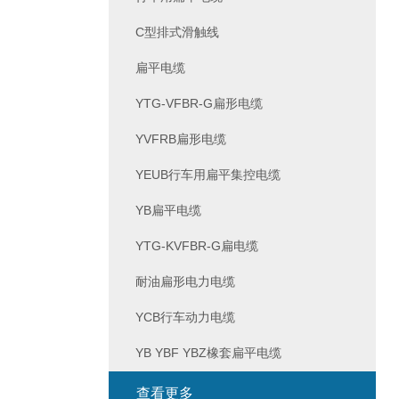
C型排式滑触线
扁平电缆
YTG-VFBR-G扁形电缆
YVFRB扁形电缆
YEUB行车用扁平集控电缆
YB扁平电缆
YTG-KVFBR-G扁电缆
耐油扁形电力电缆
YCB行车动力电缆
YB YBF YBZ橡套扁平电缆
查看更多