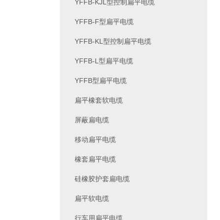
YFFB-KJL型控制扁平电缆
YFFB-F型扁平电缆
YFFB-KL型控制扁平电缆
YFFB-L型扁平电缆
YFFB型扁平电缆
扁平橡套软电缆
屏蔽扁电缆
移动扁平电缆
橡套扁平电缆
硅橡胶护套扁电缆
扁平软电缆
行车用扁平电缆