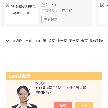
型号：
YB
厂商性质：
生产厂家
查看详情
共 327 条记录，当前 1 / 41 页 首页 上一页
下一页
末页
跳转到第
欢迎您！
来自局域网的朋友！有什么可以帮
助您的吗？