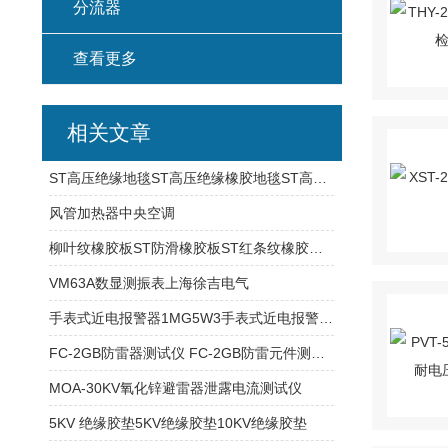
分流器
查看更多
相关文章
ST高压绝缘地毯ST高压绝缘橡胶地毯ST高压橡胶绝缘板
风管加热器中央空调
柳叶纹橡胶板ST防滑橡胶板ST红条纹橡胶板ST
VM63A数显测振表上海徐吉电气
手表式近电报警器1MG5W3手表式近电报警器1SG9E1
FC-2GB防雷器测试仪 FC-2GB防雷元件测试仪
MOA-30KV氧化锌避雷器泄露电流测试仪
5KV 绝缘胶垫5KV绝缘胶垫10KV绝缘胶垫