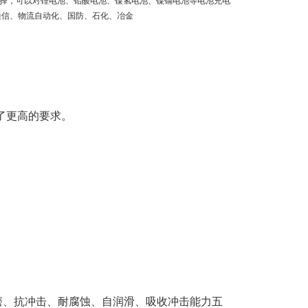
种规格型号选择，可以对锂电池、铅酸电池、镍氢电池、镍镉电池等电池充电
通信、物流自动化、国防、石化、冶金
了更高的要求。
磨、抗冲击、耐腐蚀、自润滑、吸收冲击能力五