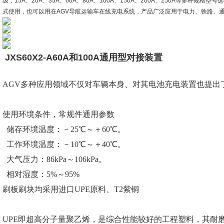
级，15A、20A、35A、60A、80A、100A、150A、200A、250A等多
式使用，也可以用在AGV导航运输车在线充电系统，产品广泛应用于电力、铁路、
JXS60X2-A60A和100A通用型对接装置
AGV多种应用领域不仅对车辆本身、对其电池充电装置也提出
使用环境条件，常规件通用参数
储存环境温度：－25℃～＋60℃。
工作环境温度：－10℃～＋40℃。
大气压力：86kPa～106kPa。
相对湿度：5%～95%
刷板刷块均采用进口UPE原料、T2紫铜
UPE即超高分子量聚乙烯，是综合性能较好的工程塑料，其耐