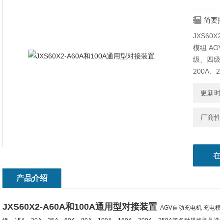
简要
JXS60
模组 A
级、四级，
200A
池、镍
更新时间
厂商
产品介绍
JXS60X2-A60A和100A通用型对接装置
AGV自动充电机 充电