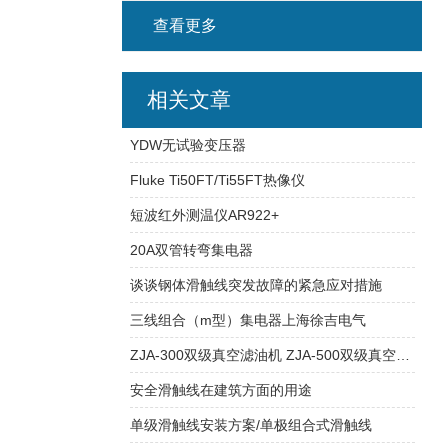
查看更多
相关文章
YDW无试验变压器
Fluke Ti50FT/Ti55FT热像仪
短波红外测温仪AR922+
20A双管转弯集电器
谈谈钢体滑触线突发故障的紧急应对措施
三线组合（m型）集电器上海徐吉电气
ZJA-300双级真空滤油机 ZJA-500双级真空滤油机
安全滑触线在建筑方面的用途
单级滑触线安装方案/单极组合式滑触线