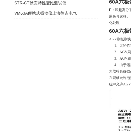
60A六
STR-CT伏安特性变比测试仪
E：即超高分
VM63A便携式振动仪上海徐吉电气
黑色可选择。
化处理
60A六
AGV刷板刷
1、无论你在
2、AGV刷
3、AGV刷
4、由于运
为取得良好效
在能够允许电
统中允许AG