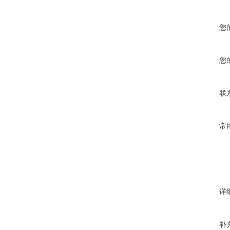
您
您
联
常
详
补