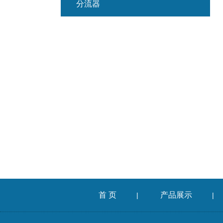
分流器
首 页
产品展示
|
|