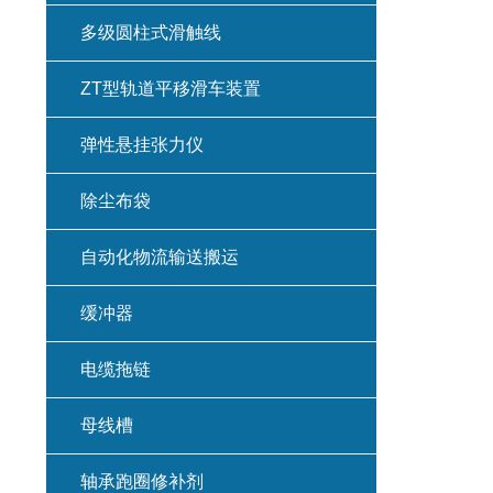
多级圆柱式滑触线
ZT型轨道平移滑车装置
弹性悬挂张力仪
除尘布袋
自动化物流输送搬运
缓冲器
电缆拖链
母线槽
轴承跑圈修补剂