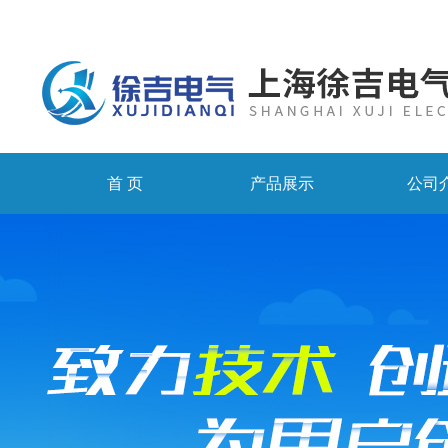
首 页
产品展示
公司