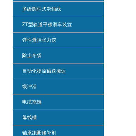
多级圆柱式滑触线
ZT型轨道平移滑车装置
弹性悬挂张力仪
除尘布袋
自动化物流输送搬运
缓冲器
电缆拖链
母线槽
轴承跑圈修补剂