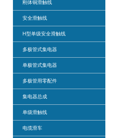
刚体铜滑触线
安全滑触线
H型单级安全滑触线
多极管式集电器
单极管式集电器
多极管用零配件
集电器总成
单级滑触线
电缆滑车