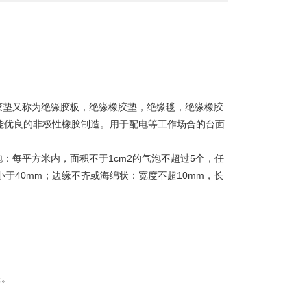
胶垫又称为绝缘胶板，绝缘橡胶垫，绝缘毯，绝缘橡胶
性能优良的非极性橡胶制造。用于配电等工作场合的台面
：每平方米内，面积不于1cm2的气泡不超过5个，任
于40mm；边缘不齐或海绵状：宽度不超10mm，长
长。