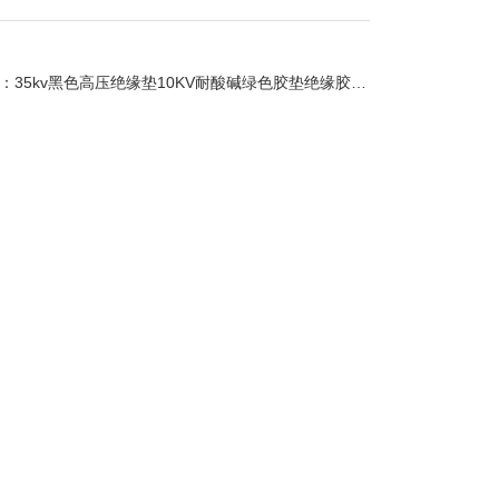
：
35kv黑色高压绝缘垫10KV耐酸碱绿色胶垫绝缘胶垫3mm