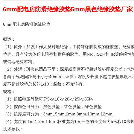
6mm配电房防滑绝缘胶垫5mm黑色绝缘胶垫厂家
6mm配电房防滑绝缘胶垫
概述：
（1）简介：加强工作人员对地绝缘，由特殊橡胶制成的橡胶垫。绝缘
垫等。具有较大体积电阻率和耐穿的胶垫。用NR，SBR和IIR等绝缘
或铺地绝缘材料。
（2）外观：斑痕或凹凸不平：深度或高度不得超过胶垫厚度公差；气泡
意两个气泡间距离不小于40mm；杂质：深度及长度不超过胶垫厚度不小
度不超过胶垫总长的1/10；裂纹：不允许有.
规格：
（1）按照电压等级可分5kv,10kv,20kv,25kv,35kv
（2）按颜色可分为：黑色胶垫，红色胶垫，绿色胶垫
（3）按厚度可分为：3mm, 5mm,6mm,8mm,10mm,12mm.
（4）宽度有;1m,1.2m,1.5m 标准宽为1m,一卷的长度分为5米和10米
技术参数：