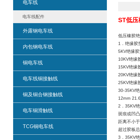
电车线
电车线配件
ST低
外露钢电车线
低压橡胶绝
1．绝缘胶
内包钢电车线
5KV绝缘胶垫
10KV绝缘胶
铜电车线
15KV绝缘胶
20KV绝缘胶
电车线铜接触线
25KV绝缘胶
30-35KV
铜及铜合钢接触线
12mm 21.
2．35K
电车铜滑触线
斑痕或凹凸
距离不小于
TCG铜电车线
超过胶板总
3．35K