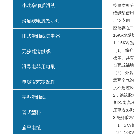
小功率铜质滑线
按厚度可分为：
绝缘垫使用
广泛应用于
滑触线电源指示灯
应储存在干
15KV绝缘
排式滑触线集电器
1. 15K
（1） 简
无接缝滑触线
板等。具有
台面或铺地
滑导电器用电刷
（2） 外
意两个气泡
单极管式零配件
度不超过胶
2．绝缘胶板
字型滑触线
备区域 高
压至表8规
管式型料
3.绝缘胶
（1）5KV
扁平电缆
（2）10K