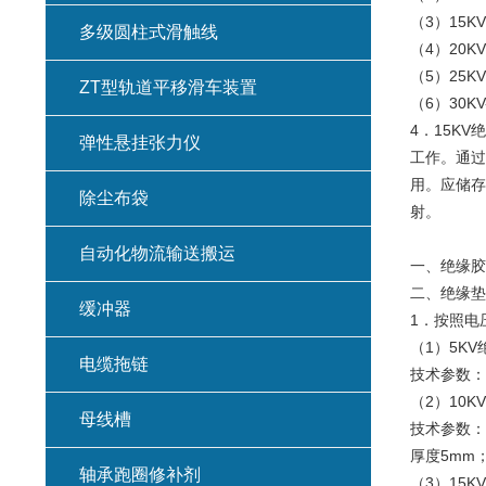
（3）15K
多级圆柱式滑触线
（4）20K
（5）25K
ZT型轨道平移滑车装置
（6）30KV
4．15K
弹性悬挂张力仪
工作。通过
用。应储存
除尘布袋
射。
自动化物流输送搬运
一、绝缘胶
二、绝缘垫
缓冲器
1．按照电
（1）5K
电缆拖链
技术参数：
（2）10
母线槽
技术参数：
厚度5mm
轴承跑圈修补剂
（3）15K