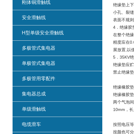
刚体铜滑触线
绝缘垫上下
小孔、裂缝
安全滑触线
表面不规则
4．绝缘胶
H型单级安全滑触线
在整个绝缘
精度应在0.
多极管式集电器
展放置,以
5．35K
单极管式集电器
绝缘垫应贮
禁止绝缘垫
多极管用零配件
绝缘橡胶
集电器总成
绝缘橡胶垫
两个气泡间
单级滑触线
10mm，
电缆滑车
按照电压等级可
按颜色可分