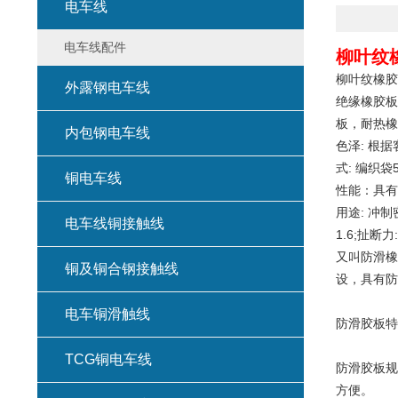
电车线
电车线配件
柳叶纹
柳叶纹橡胶
外露钢电车线
绝缘橡胶板
板，耐热橡
内包钢电车线
色泽: 根
式: 编织袋
铜电车线
性能：具有
用途: 冲
电车线铜接触线
1.6;扯断力
又叫防滑橡
铜及铜合钢接触线
设，具有防
电车铜滑触线
防滑胶板特
TCG铜电车线
防滑胶板规格
方便。