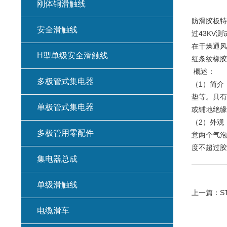
刚体铜滑触线
防滑胶板特
安全滑触线
过43KV
在干燥通风
H型单级安全滑触线
红条纹橡胶
概述：
多极管式集电器
（1）简介
垫等。具有
单极管式集电器
或铺地绝缘
（2）外观
多极管用零配件
意两个气泡
度不超过胶
集电器总成
单级滑触线
上一篇：
S
电缆滑车