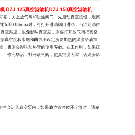
机 DZJ-125真空滤油机DZJ-150真空滤油机
可靠，关上放气阀和进油阀门。先启动真空按钮，观察
负压0.06mpa时，可打开进油阀门进油，当油到油位
进真空泵里，以免影响真空度，则要打开放气阀把真空
中，根据真空度和水饱和曲线图设定所要加热的温度给油加
钮，否则会影响加热管的使用寿命。在工作时，如果压
滤芯。工作完毕后，打开放气阀，使真空度为零，否则会影
，否则油会进入真空泵内，如果油位管油位还上涨时，请稍