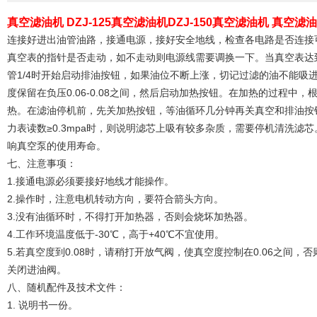
真空滤油机 DZJ-125真空滤油机DZJ-150真空滤油机 真空滤油
连接好进出油管油路，接通电源，接好安全地线，检查各电路是否连接
真空表的指针是否走动，如不走动则电源线需要调换一下。当真空表达到
管1/4时开始启动排油按钮，如果油位不断上涨，切记过滤的油不能吸
度保留在负压0.06-0.08之间，然后启动加热按钮。在加热的过程
热。在滤油停机前，先关加热按钮，等油循环几分钟再关真空和排油按
力表读数≥0.3mpa时，则说明滤芯上吸有较多杂质，需要停机清洗
响真空泵的使用寿命。
七、注意事项：
1.接通电源必须要接好地线才能操作。
2.操作时，注意电机转动方向，要符合箭头方向。
3.没有油循环时，不得打开加热器，否则会烧坏加热器。
4.工作环境温度低于-30℃，高于+40℃不宜使用。
5.若真空度到0.08时，请稍打开放气阀，使真空度控制在0.06之间
关闭进油阀。
八、随机配件及技术文件：
1. 说明书一份。