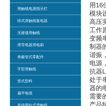
用16
滑触线电源指示灯
模块
高压
排式滑触线集电器
工作
无接缝滑触线
变频
滑导电器用电刷
制器
谐振
单极管式零配件
电源
字型滑触线
抗器
处于
管式型料
器的
扁平电缆
需要
产品
多级圆柱式滑触线