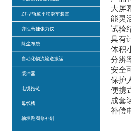
大屏
ZT型轨道平移滑车装置
能灵
试验
弹性悬挂张力仪
具有
除尘布袋
体积
分辨率
自动化物流输送搬运
安全
缓冲器
保护
电缆拖链
便携
成套
母线槽
补偿
轴承跑圈修补剂