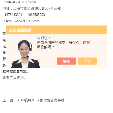
：
sute@56412027.com
地址：上海市富长路
1080
弄
357
号三楼
: 1378243324 1067585793
：
http://www.st1718.com/
http://www.st5118.com/
苏特公司主营热销产品：
欢迎您！
电车线
,
来自局域网的朋友！有什么可以帮
电车铜滑线
,
助您的吗？
多极滑触线
,
行车滑触线
,
多极管式铜排滑触线
,
JD
单臂式集电器
。
欢迎广大客户。
上一篇：
STR系列 IC 卡预付费管理终端