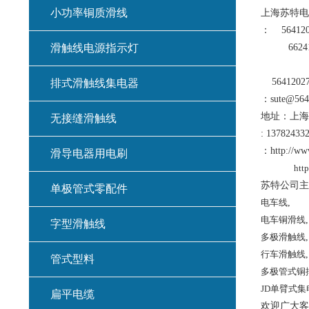
小功率铜质滑线
上海苏特电
：
564120
滑触线电源指示灯
66241
5641202
排式滑触线集电器
：
sute@564
地址：上海
无接缝滑触线
: 1378243
：
http://ww
滑导电器用电刷
htt
苏特公司主
单极管式零配件
电车线
,
电车铜滑线
,
字型滑触线
多极滑触线
,
行车滑触线
,
管式型料
多极管式铜
JD
单臂式集
扁平电缆
欢迎广大客