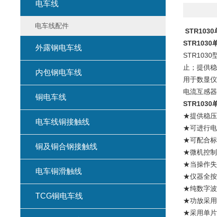
电车线
电车线配件
STR10
STR103
外露钢电车线
STR10
止；提供稳
内包钢电车线
用于数显仪
电流互感器
铜电车线
STR103
★提供稳压
电车线铜接触线
★可进行电
★可配合标
铜及铜合钢接触线
★微机控制
★当操作失
电车铜滑触线
★仪器全按
★纯数字波
TCG铜电车线
★功放采用
★采用单片