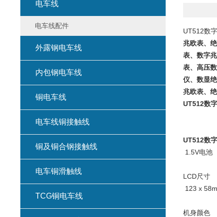
电车线
电车线配件
UT512数字
兆欧表
、
绝
外露钢电车线
表
、
数字兆
表
、
高压数
内包钢电车线
仪
、
数显绝
兆欧表
、
绝
铜电车线
UT512数
电车线铜接触线
UT512数字
铜及铜合钢接触线
1.5V电池（
电车铜滑触线
LCD尺寸
123 x 58
TCG铜电车线
机身颜色