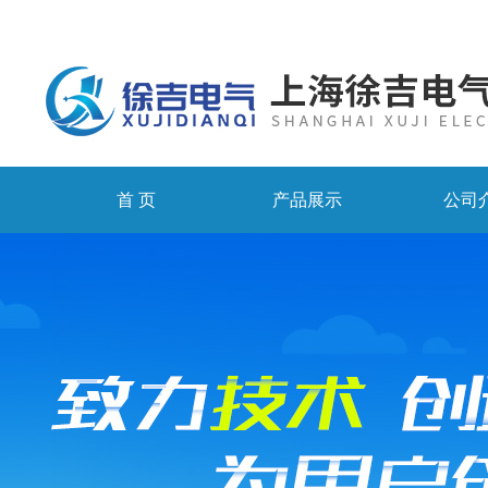
首 页
产品展示
公司