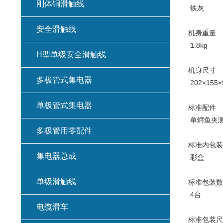
刚体铜滑触线
铁灰
安全滑触线
机身重量
1.8kg
H型单级安全滑触线
机身尺寸
多极管式集电器
202×155
单极管式集电器
标准配件
单鳄鱼夹测
多极管用零配件
标准内包装
集电器总成
彩盒
单级滑触线
标准包装数
4台
电缆滑车
标准包装尺