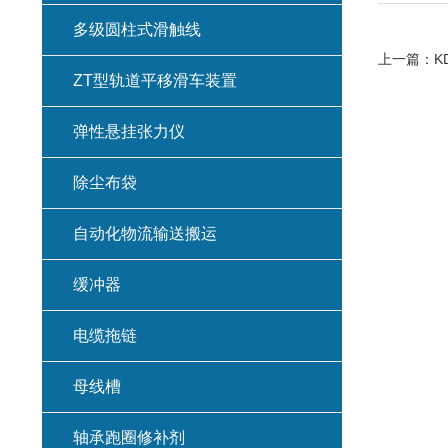
多级圆柱式滑触线
上一篇：
K
ZT型轨道平移滑车装置
弹性悬挂张力仪
除尘布袋
自动化物流输送搬运
缓冲器
电缆拖链
母线槽
轴承跑圈修补剂