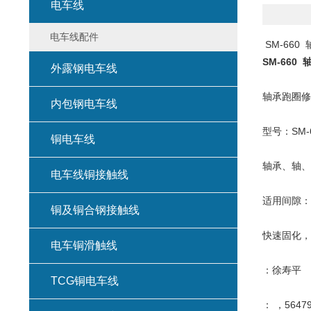
电车线
电车线配件
SM-660
SM-660
外露钢电车线
轴承跑圈修
内包钢电车线
型号：SM-
铜电车线
轴承、轴、
电车线铜接触线
适用间隙：≤
铜及铜合钢接触线
快速固化，
电车铜滑触线
：徐寿平
TCG铜电车线
： ，56479