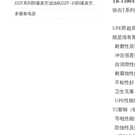
TB-T100
DZF系列防爆真空滤油机DZF-10防爆真空滤油机
徐吉T系列
多极集电器
UPE即
能是现有
耐磨性居
冲击强度
自润滑性
耐腐蚀性
不粘性好
卫生无毒，
UPE性
T2紫铜
导电性能
防蚀性及