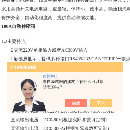
种智能充电装置。该设备采用可编程序控制器作为主控单元，
采用高频开关电源电路，重量轻、体积小、效率高、稳压稳流
保护齐全、自动化程度高，提供自动伸缩功能。
100A自动伸缩箱
1.2主要特点
交流220V单相输入或者AC380V输入
触摸屏显示，提供多种接口RS485/232/CAN/TCPIP/干接
采用高频开关电源
尺寸灵活
欢迎您！
来自局域网的朋友！有什么可以帮
可以提供局域网控制方案，便于集中监控充电站
助您的吗？
通过上位机自动伸缩充电
1.3技术规格
交流输入电压：AC220V±10%或AC380V±10%50Hz
直流输出电压：DC0-80V(根据实际参数可定制)
直流输出电流：DC0-300A(根据实际参数可定制)