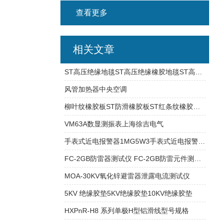
查看更多
相关文章
ST高压绝缘地毯ST高压绝缘橡胶地毯ST高压橡胶绝缘板
风管加热器中央空调
柳叶纹橡胶板ST防滑橡胶板ST红条纹橡胶板ST
VM63A数显测振表上海徐吉电气
手表式近电报警器1MG5W3手表式近电报警器1SG9E1
FC-2GB防雷器测试仪 FC-2GB防雷元件测试仪
MOA-30KV氧化锌避雷器泄露电流测试仪
5KV 绝缘胶垫5KV绝缘胶垫10KV绝缘胶垫
HXPnR-H8 系列单极H型铝滑线型号规格