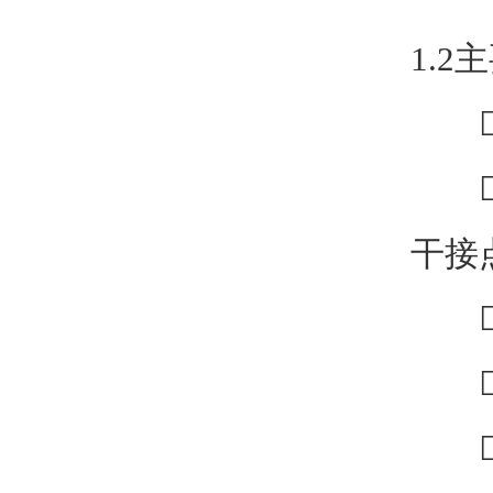
1.2
交
触摸
干接
采

可