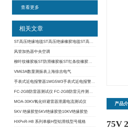
查看更多
相关文章
ST高压绝缘地毯ST高压绝缘橡胶地毯ST高压橡胶绝缘板
风管加热器中央空调
柳叶纹橡胶板ST防滑橡胶板ST红条纹橡胶板ST
VM63A数显测振表上海徐吉电气
手表式近电报警器1MG5W3手表式近电报警器1SG9E1
FC-2GB防雷器测试仪 FC-2GB防雷元件测试仪
MOA-30KV氧化锌避雷器泄露电流测试仪
产品
5KV 绝缘胶垫5KV绝缘胶垫10KV绝缘胶垫
75V
HXPnR-H8 系列单极H型铝滑线型号规格