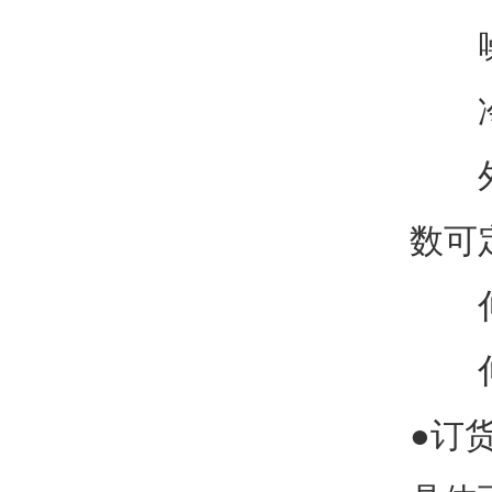
噪声
冷
外型尺
数可
伸出
伸出
●订