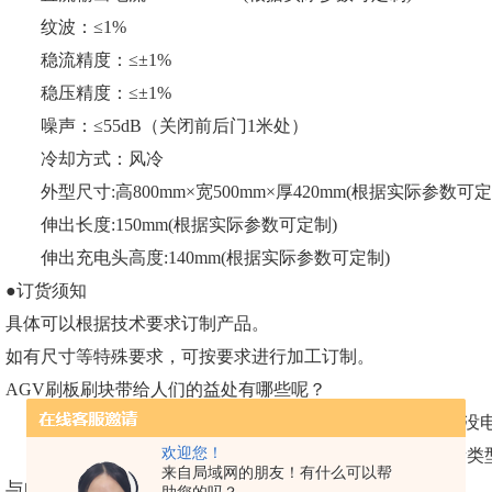
纹波：≤1%
稳流精度：≤±1%
稳压精度：≤±1%
噪声：≤55dB（关闭前后门1米处）
冷却方式：风冷
外型尺寸:高800mm×宽500mm×厚420mm(根据实际参数可定
伸出长度:150mm(根据实际参数可定制)
伸出充电头高度:140mm(根据实际参数可定制)
●订货须知
具体可以根据技术要求订制产品。
如有尺寸等特殊要求，可按要求进行加工订制。
AGV刷板刷块带给人们的益处有哪些呢？
1、无论你在什么地方，你所运用的电动用具再也不担心没
欢迎您！
2、AGV刷板刷块是根据电池的充放电技术实施研发的新类
来自局域网的朋友！有什么可以帮
与自动化放电功能；