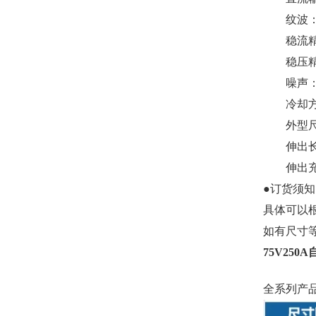
纹波：≤
稳流精度
稳压精度
噪声：≤
冷却方
外型尺寸:
伸出长度:
伸出充电头
●订货须知
具体可以
如有尺寸
75V250
全系列产