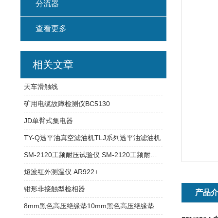
分流器
查看更多
相关文章
天车滑触线
矿用电缆故障检测仪BC5130
JD单臂式集电器
TY-Q透平油真空滤油机TLJ系列透平油滤油机
SM-2120工频耐压试验仪 SM-2120工频耐压试验仪
短波红外测温仪 AR922+
钳形非接触型检相器
产品
8mm黑色高压绝缘垫10mm黑色高压绝缘垫