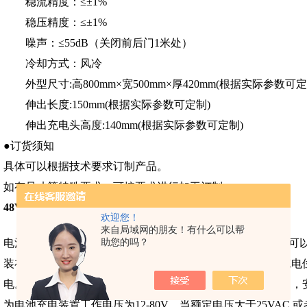
稳流精度：≤±1%
稳压精度：≤±1%
噪声：≤55dB（关闭前后门1米处）
冷却方式：风冷
外型尺寸:高800mm×宽500mm×厚420mm(根据实际参数可定
伸出长度:150mm(根据实际参数可定制)
伸出充电头高度:140mm(根据实际参数可定制)
●订货须知
具体可以根据技术要求订制产品。
如有尺寸等特殊要求，可按要求进行加工订制。
48V100A智能充电站
欢迎您！
来自局域网的朋友！有什么可以帮
助您的吗？
电池充电装置由刷板和刷块组成，刷板安装在地面上，或者可以
装在车辆上。工厂电源给刷板提供动力，一旦AGV行驶到充电
电。刷板上的滑入/滑出斜面能够帮助刷块平稳的驶入或驶出，
为电池充电装置工作电压为12-80V，当额定电压大于25VAC