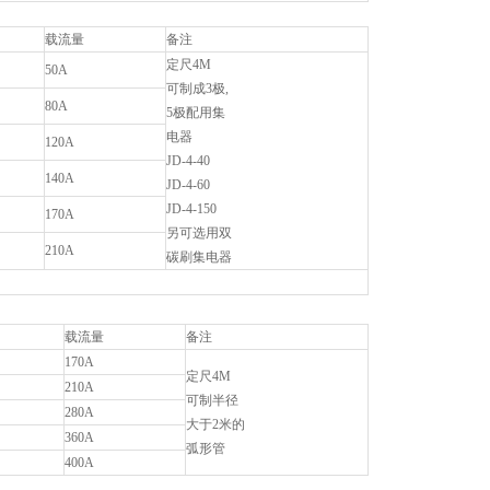
载流量
备注
定尺4M
50A
可制成3极,
80A
5极配用集
电器
120A
JD-4-40
140A
JD-4-60
JD-4-150
170A
另可选用双
210A
碳刷集电器
载流量
备注
170A
定尺4M
210A
可制半径
280A
大于2米的
360A
弧形管
400A