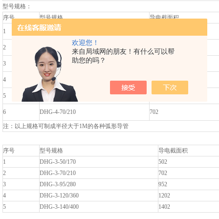
型号规格：
序号
型号规格
导电截面积
1
DHG-4-10/50
102
欢迎您！
2
DHG-4-15/80
152
来自局域网的朋友！有什么可以帮
助您的吗？
3
DHG-4-25/120
252
4
DHG-4-35/140
352
5
DHG-4-50/170
502
6
DHG-4-70/210
702
注：以上规格可制成半径大于1M的各种弧形导管
序号
型号规格
导电截面积
1
DHG-3-50/170
502
2
DHG-3-70/210
702
3
DHG-3-95/280
952
4
DHG-3-120/360
1202
5
DHG-3-140/400
1402