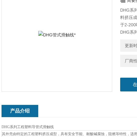
简要
DHG
料挤压
于2-2
DHG
料挤压
更新时间
于2-2
厂商
产品介绍
DHG系列工程塑料导管式滑触线
其外壳由特定的工程塑料挤压成型，具有安全节能、耐酸碱腐蚀，阻燃等特性，适用于