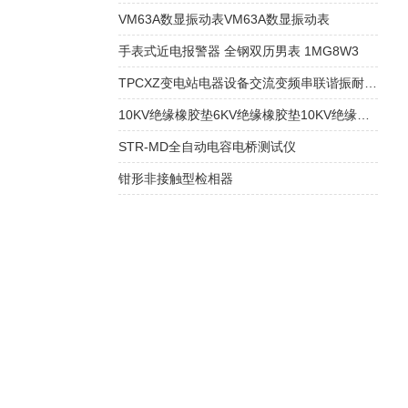
VM63A数显振动表VM63A数显振动表
手表式近电报警器 全钢双历男表 1MG8W3
TPCXZ变电站电器设备交流变频串联谐振耐压装置
10KV绝缘橡胶垫6KV绝缘橡胶垫10KV绝缘胶垫
STR-MD全自动电容电桥测试仪
钳形非接触型检相器