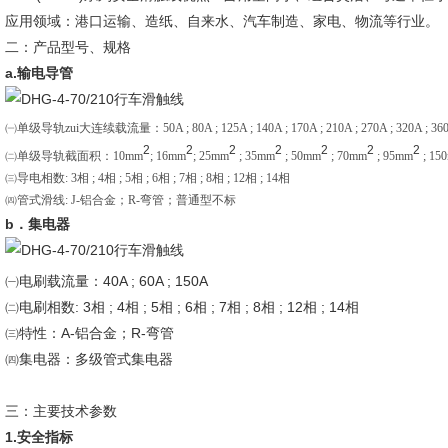
应用领域：港口运输、造纸、自来水、汽车制造、家电、物流等行业。
二：产品型号、规格
a.输电导管
㈠单级导轨zui大连续载流量：50A ; 80A ; 125A ; 140A ; 170A ; 210A ; 270A ; 320A ; 36
2
2
2
2
2
2
2
㈡单级导轨截面积：10mm
; 16mm
; 25mm
; 35mm
; 50mm
; 70mm
; 95mm
; 15
㈢导电相数: 3相 ; 4相 ; 5相 ; 6相 ; 7相 ; 8相 ; 12相 ; 14相
㈣管式滑线: J-铝合金；R-弯管；普通型不标
b．集电器
㈠电刷载流量：40A ; 60A ; 150A
㈡电刷相数: 3相 ; 4相 ; 5相 ; 6相 ; 7相 ; 8相 ; 12相 ; 14相
㈢特性：A-铝合金；R-弯管
㈣集电器：多级管式集电器
三：主要技术参数
1.安全指标