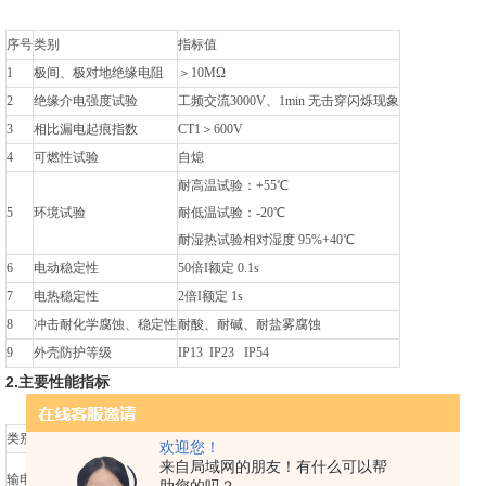
序号
类别
指标值
1
极间、极对地绝缘电阻
＞10MΩ
2
绝缘介电强度试验
工频交流3000V、1min 无击穿闪烁现象
3
相比漏电起痕指数
CT1＞600V
4
可燃性试验
自熄
耐高温试验：+55℃
5
环境试验
耐低温试验：-20℃
耐湿热试验相对湿度 95%+40℃
6
电动稳定性
50倍I额定 0.1s
7
电热稳定性
2倍I额定 1s
8
冲击耐化学腐蚀、稳定性
耐酸、耐碱、耐盐雾腐蚀
9
外壳防护等级
IP13 IP23 IP54
2.主要性能指标
类别
指标值
欢迎您！
来自局域网的朋友！有什么可以帮
符合GB3952-3957-83《电线电缆导体》标准要求，
输电导轨