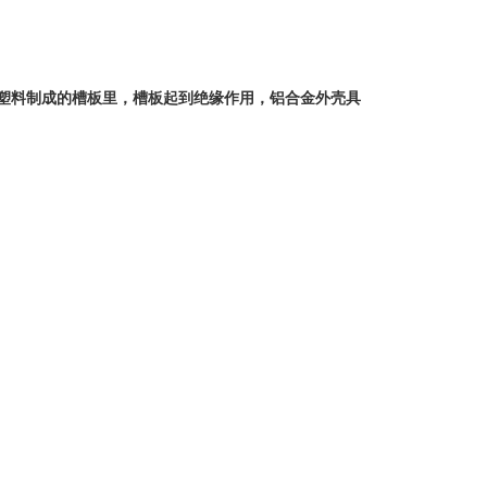
程塑料制成的槽板里，槽板起到绝缘作用，铝合金外壳具