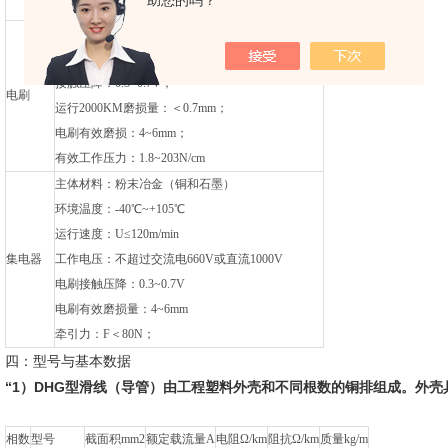
助您的吗？
电阻率ρ≤0.017Ωmm/m
电阻系数：0.1~0.35；
摩擦系数：0.2；
接触压降：0.3~0.7V；
电刷
运行2000KM磨损量：＜0.7mm；
电刷有效磨损：4~6mm；
有效工作压力：1.8~203N/cm
主体材料：粉末冶金（铜和石墨）
环境温度：-40℃~+105℃
运行速度：U≤120m/min
集电器
工作电压：不超过交流电660V或直流1000V
电刷接触压降：0.3~0.7V
电刷有效磨损量：4~6mm
牵引力：F＜80N；
四：型号与基本数据
“1）DHG型滑线（导管）由工程塑料外壳和不同根数的铜排组成。外
相数
型号
截面积mm2
额定载流量A
电阻Ω/km
阻抗Ω/km
质量kg/m