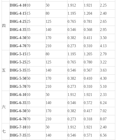
DHG-4-10
10
50
1.912
1.921
2.25
DHG-4-15
15
80
1.195
1.204
2.40
DHG-4-25
25
125
0.765
0.781
2.65
四
DHG-4-35
35
140
0.546
0.568
2.95
DHG-4-50
50
170
0.382
0.411
3.50
DHG-4-70
70
210
0.273
0.310
4.13
DHG-5-15
15
80
1.195
1.205
2.79
DHG-5-25
25
125
0.765
0.780
3.22
五
DHG-5-35
35
140
0.546
0.567
3.63
DHG-5-50
50
170
0.382
0.410
4.30
DHG-5-70
70
210
0.273
0.310
5.10
DHG-6-10
10
50
1.912
1.921
2.33
DHG-6-35
35
140
0.546
0.572
6.24
六
DHG-6-50
50
170
0.382
0.417
7.02
DHG-6-70
70
210
0.273
0.318
8.07
DHG-7-10
10
50
1.912
1.921
2.40
七
DHG-7-35
35
140
0.546
0.571
6.56