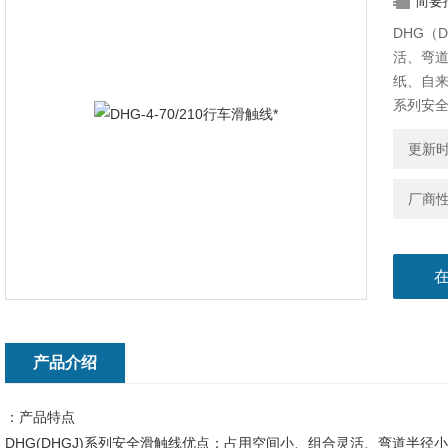
简要
DHG（
活、弯道
纸、自来
系列安
安装方便
更新时间
造、家电
点：占用
厂商
用领域
产品介绍
：产品特点
DHG(DHGJ)系列安全滑触线优点：占用空间小、组合灵活、弯道半径