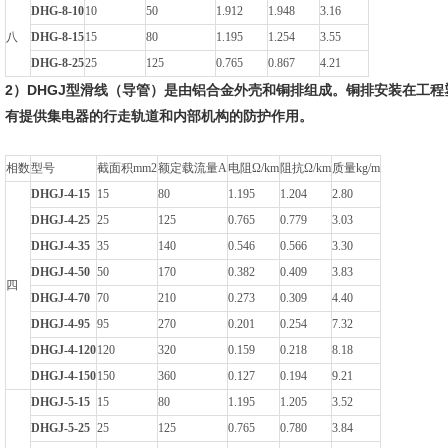
DHG-8-10
10
50
1.912
1.948
3.16
八
DHG-8-15
15
80
1.195
1.254
3.55
DHG-8-25
25
125
0.765
0.867
4.21
2）DHGJ型滑线（导管）是由铝合金外壳和铜排组成。铜排安装在工
有提供集电器的行走轨道和内部机构的防护作用。
相数
型号
截面积mm2
额定载流量A
电阻Ω/km
阻抗Ω/km
质量kg/m
DHGJ-4-15
15
80
1.195
1.204
2.80
DHGJ-4-25
25
125
0.765
0.779
3.03
DHGJ-4-35
35
140
0.546
0.566
3.30
DHGJ-4-50
50
170
0.382
0.409
3.83
四
DHGJ-4-70
70
210
0.273
0.309
4.40
DHGJ-4-95
95
270
0.201
0.254
7.32
DHGJ-4-120
120
320
0.159
0.218
8.18
DHGJ-4-150
150
360
0.127
0.194
9.21
DHGJ-5-15
15
80
1.195
1.205
3.52
DHGJ-5-25
25
125
0.765
0.780
3.84