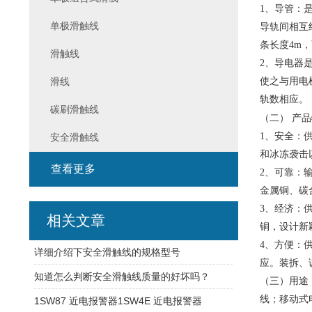
1、导管：
单极滑触线
导轨间相互
条长度4m
滑触线
2、导电器
滑线
使之与用电
轨数相应。
碳刷滑触线
（二） 产
1、安全：
安全滑触线
和冰冻袭击
查看更多
2、可靠：
金属铜、碳
3、经济：
相关文章
铜，设计新
4、方便：
详细介绍下安全滑触线的规格型号
应。装拆、
知道怎么判断安全滑触线质量的好坏吗？
（三）用途
线；移动式
1SW87 近电报警器1SW4E 近电报警器