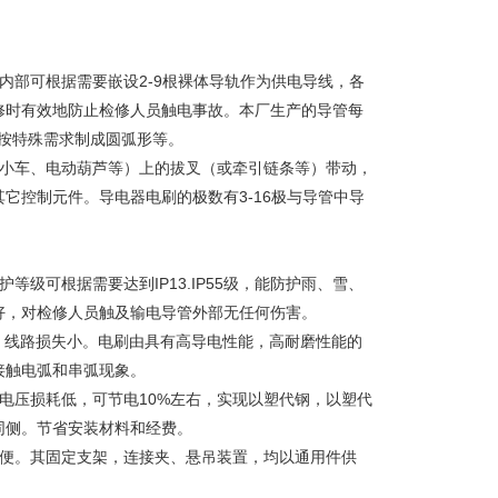
内部可根据需要嵌设2-9根裸体导轨作为供电导线，各
修时有效地防止检修人员触电事故。本厂生产的导管每
按特殊需求制成圆弧形等。
、小车、电动葫芦等）上的拔叉（或牵引链条等）带动，
它控制元件。导电器电刷的极数有3-16极与导管中导
级可根据需要达到IP13.IP55级，能防护雨、雪、
好，对检修人员触及输电导管外部无任何伤害。
，线路损失小。电刷由具有高导电性能，高耐磨性能的
接触电弧和串弧现象。
电压损耗低，可节电10%左右，实现以塑代钢，以塑代
同侧。节省安装材料和经费。
简便。其固定支架，连接夹、悬吊装置，均以通用件供