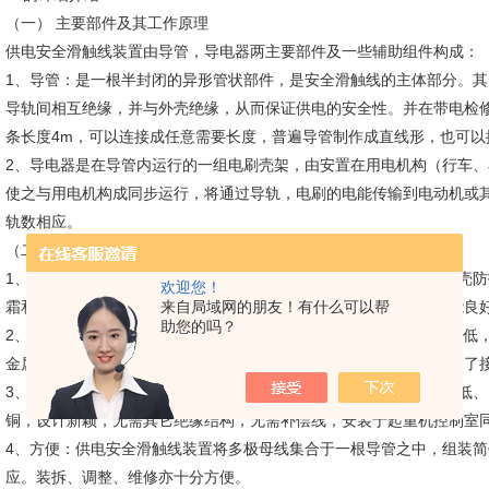
（一） 主要部件及其工作原理
供电安全滑触线装置由导管，导电器两主要部件及一些辅助组件构成：
1、导管：是一根半封闭的异形管状部件，是安全滑触线的主体部分。其
导轨间相互绝缘，并与外壳绝缘，从而保证供电的安全性。并在带电检
条长度4m，可以连接成任意需要长度，普遍导管制作成直线形，也可以
2、导电器是在导管内运行的一组电刷壳架，由安置在用电机构（行车
使之与用电机构成同步运行，将通过导轨，电刷的电能传输到电动机或其
轨数相应。
（二） 产品特性DHGJ-4-70铝合金外壳多极滑触线
1、安全：供电安全滑触线外壳系由高绝缘性能的工程塑料制成。外壳防护等
欢迎您！
霜和冰冻袭击以及异物触及。产品经受多种环境条件经验。绝缘性能良
来自局域网的朋友！有什么可以帮
助您的吗？
2、可靠：输电导轨导电性能*，散热较快，许用电流密度高，阻抗值低
金属铜、碳合金材料制成。导电器移动灵活，定向性能好，有效控制了
3、经济：供电安全滑触线装置结构简单，许用电流密度高，电阻率低、
铜，设计新颖，无需其它绝缘结构，无需补偿线，安装于起重机控制室
4、方便：供电安全滑触线装置将多极母线集合于一根导管之中，组装
应。装拆、调整、维修亦十分方便。