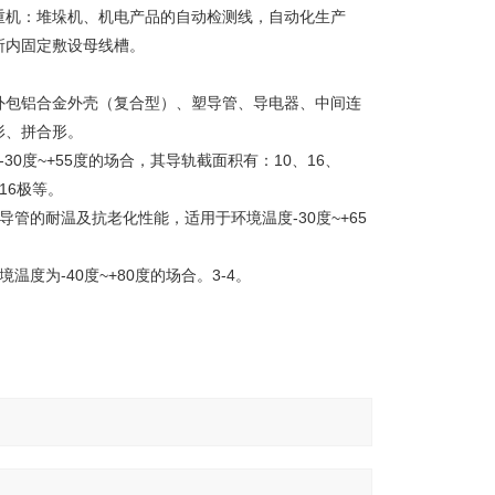
重机：堆垛机、机电产品的自动检测线，自动化生产
所内固定敷设母线槽。
外包铝合金外壳（复合型）、塑导管、导电器、中间连
形、拼合形。
0度~+55度的场合，其导轨截面积有：10、16、
、16极等。
管的耐温及抗老化性能，适用于环境温度-30度~+65
为-40度~+80度的场合。3-4。