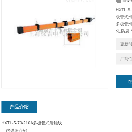
简要
HXTL
极管式
多极管滑
化,防腐
检测线,
更新时间
厂商
产品介绍
HXTL-5-70/210A多极管式滑触线
的详细介绍