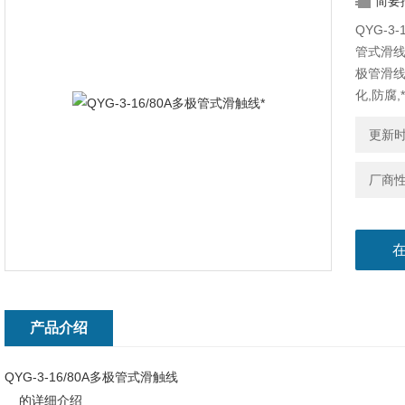
简要
QYG-
管式滑
极管滑线
化,防腐
检测线,
更新时间
厂商
产品介绍
QYG-3-16/80A多极管式滑触线
的详细介绍