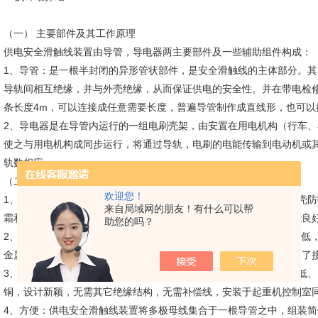
（一） 主要部件及其工作原理
供电安全滑触线装置由导管，导电器两主要部件及一些辅助组件构成：
1、导管：是一根半封闭的异形管状部件，是安全滑触线的主体部分。其
导轨间相互绝缘，并与外壳绝缘，从而保证供电的安全性。并在带电检
条长度4m，可以连接成任意需要长度，普遍导管制作成直线形，也可以
2、导电器是在导管内运行的一组电刷壳架，由安置在用电机构（行车
使之与用电机构成同步运行，将通过导轨，电刷的电能传输到电动机或其
轨数相应。
（二） 产品特性DHGJ-4-70铝合金外壳多极滑触线
欢迎您！
1、安全：供电安全滑触线外壳系由高绝缘性能的工程塑料制成。外壳防护等
来自局域网的朋友！有什么可以帮
霜和冰冻袭击以及异物触及。产品经受多种环境条件经验。绝缘性能良
助您的吗？
2、可靠：输电导轨导电性能*，散热较快，许用电流密度高，阻抗值低
金属铜、碳合金材料制成。导电器移动灵活，定向性能好，有效控制了
3、经济：供电安全滑触线装置结构简单，许用电流密度高，电阻率低、
铜，设计新颖，无需其它绝缘结构，无需补偿线，安装于起重机控制室
4、方便：供电安全滑触线装置将多极母线集合于一根导管之中，组装