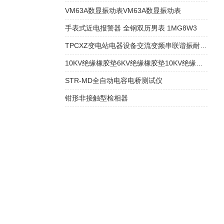
VM63A数显振动表VM63A数显振动表
手表式近电报警器 全钢双历男表 1MG8W3
TPCXZ变电站电器设备交流变频串联谐振耐压装置
10KV绝缘橡胶垫6KV绝缘橡胶垫10KV绝缘胶垫
STR-MD全自动电容电桥测试仪
钳形非接触型检相器