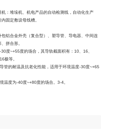
重机：堆垛机、机电产品的自动检测线，自动化生产
所内固定敷设母线槽。
外包铝合金外壳（复合型）、塑导管、导电器、中间连
形、拼合形。
0度~+55度的场合，其导轨截面积有：10、16、
、16极等。
管的耐温及抗老化性能，适用于环境温度-30度~+65
为-40度~+80度的场合。3-4。