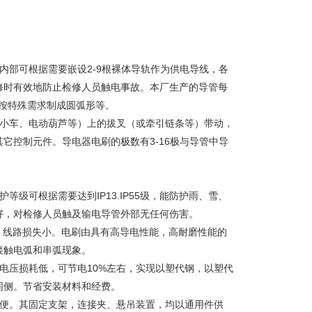
内部可根据需要嵌设2-9根裸体导轨作为供电导线，各
修时有效地防止检修人员触电事故。本厂生产的导管每
按特殊需求制成圆弧形等。
、小车、电动葫芦等）上的拔叉（或牵引链条等）带动，
它控制元件。导电器电刷的极数有3-16极与导管中导
级可根据需要达到IP13.IP55级，能防护雨、雪、
好，对检修人员触及输电导管外部无任何伤害。
，线路损失小。电刷由具有高导电性能，高耐磨性能的
接触电弧和串弧现象。
电压损耗低，可节电10%左右，实现以塑代钢，以塑代
同侧。节省安装材料和经费。
简便。其固定支架，连接夹、悬吊装置，均以通用件供