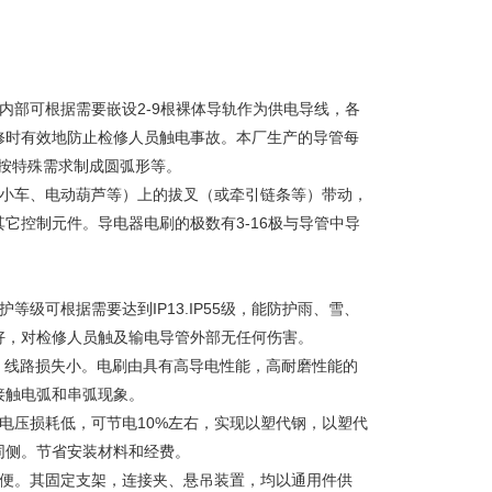
内部可根据需要嵌设2-9根裸体导轨作为供电导线，各
修时有效地防止检修人员触电事故。本厂生产的导管每
按特殊需求制成圆弧形等。
、小车、电动葫芦等）上的拔叉（或牵引链条等）带动，
它控制元件。导电器电刷的极数有3-16极与导管中导
级可根据需要达到IP13.IP55级，能防护雨、雪、
好，对检修人员触及输电导管外部无任何伤害。
，线路损失小。电刷由具有高导电性能，高耐磨性能的
接触电弧和串弧现象。
电压损耗低，可节电10%左右，实现以塑代钢，以塑代
同侧。节省安装材料和经费。
简便。其固定支架，连接夹、悬吊装置，均以通用件供