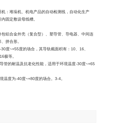
重机：堆垛机、机电产品的自动检测线，自动化生产
所内固定敷设母线槽。
外包铝合金外壳（复合型）、塑导管、导电器、中间连
形、拼合形。
0度~+55度的场合，其导轨截面积有：10、16、
、16极等。
管的耐温及抗老化性能，适用于环境温度-30度~+65
为-40度~+80度的场合。3-4。