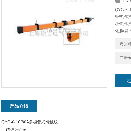
简要
QYG-
管式滑
极管滑线
化,防腐
检测线,
更新时间
厂商
产品介绍
QYG-6-16/80A多极管式滑触线
的详细介绍