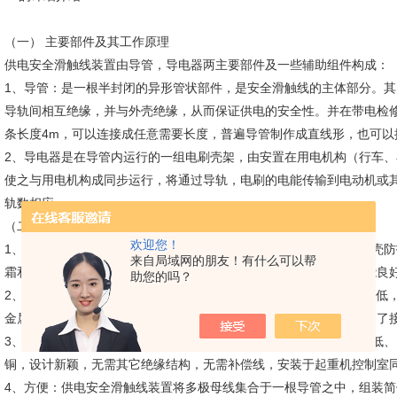
（一） 主要部件及其工作原理
供电安全滑触线装置由导管，导电器两主要部件及一些辅助组件构成：
1、导管：是一根半封闭的异形管状部件，是安全滑触线的主体部分。其
导轨间相互绝缘，并与外壳绝缘，从而保证供电的安全性。并在带电检
条长度4m，可以连接成任意需要长度，普遍导管制作成直线形，也可以
2、导电器是在导管内运行的一组电刷壳架，由安置在用电机构（行车
使之与用电机构成同步运行，将通过导轨，电刷的电能传输到电动机或其
轨数相应。
（二） 产品特性DHGJ-4-70铝合金外壳多极滑触线
欢迎您！
1、安全：供电安全滑触线外壳系由高绝缘性能的工程塑料制成。外壳防护等
来自局域网的朋友！有什么可以帮
霜和冰冻袭击以及异物触及。产品经受多种环境条件经验。绝缘性能良
助您的吗？
2、可靠：输电导轨导电性能*，散热较快，许用电流密度高，阻抗值低
金属铜、碳合金材料制成。导电器移动灵活，定向性能好，有效控制了
3、经济：供电安全滑触线装置结构简单，许用电流密度高，电阻率低、
铜，设计新颖，无需其它绝缘结构，无需补偿线，安装于起重机控制室
4、方便：供电安全滑触线装置将多极母线集合于一根导管之中，组装