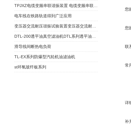
TPJXZ电缆变频串联谐振装置 电缆变频串联谐振装置
您
电车线在铁路轨道得到广泛应用
变压器交流耐压谐振试验装置变压器交流耐压谐振试验装置
您
DTL-200透平油真空滤油机DTL系列透平油真空滤油机
滑导线间断热电负荷
联
TL-EX系列防爆型汽轮机油滤油机
常
st环氧玻纤板系列
详
补