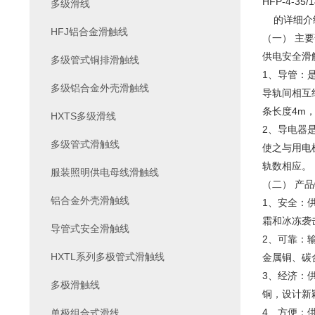
HFP-4-3
多级滑线
的详细介
HFJ铝合金滑触线
（一） 主
供电安全滑
多级管式铜排滑触线
1、导管：
多级铝合金外壳滑触线
导轨间相互
条长度4m
HXTS多级滑线
2、导电器
多级管式滑触线
使之与用电
轨数相应。
服装照明供电母线滑触线
（二） 产品
铝合金外壳滑触线
1、安全：
霜和冰冻袭
导管式安全滑触线
2、可靠：
HXTL系列多极管式滑触线
金属铜、碳
3、经济：
多极滑触线
铜，设计新
4、方便：
单极组合式滑线