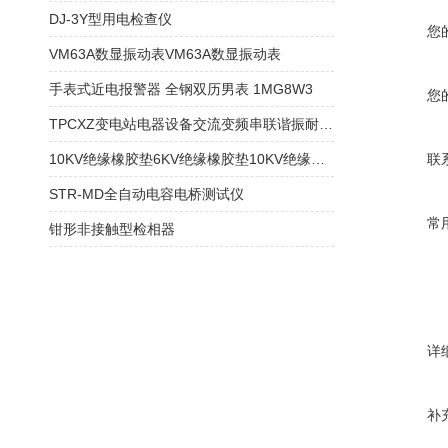
DJ-3Y型用电检查仪
您
VM63A数显振动表VM63A数显振动表
手表式近电报警器 全钢双历男表 1MG8W3
您
TPCXZ变电站电器设备交流变频串联谐振耐压装置
10KV绝缘橡胶垫6KV绝缘橡胶垫10KV绝缘胶垫
联
STR-MD全自动电容电桥测试仪
常
钳形非接触型检相器
详
补