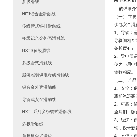
HFP-5-5
多级滑线
的详细介
HFJ铝合金滑触线
（一） 主
供电安全滑
多级管式铜排滑触线
1、导管：
多级铝合金外壳滑触线
导轨间相互
条长度4m
HXTS多级滑线
2、导电器
多级管式滑触线
使之与用电
轨数相应。
服装照明供电母线滑触线
（二） 产品
铝合金外壳滑触线
1、安全：
霜和冰冻袭
导管式安全滑触线
2、可靠：
HXTL系列多极管式滑触线
金属铜、碳
3、经济：
多极滑触线
铜，设计新
4、方便：
单极组合式滑线