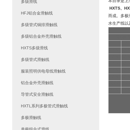
本目录是上
多级滑线
HXTS、H
HFJ铝合金滑触线
而成。多极
水生产线以
多级管式铜排滑触线
多级铝合金外壳滑触线
滑触线截
A
B
HXTS多级滑线
57.0
67.
57.0
67.
多级管式滑触线
57.0
67.
57.0
67.
服装照明供电母线滑触线
57.0
67.
铝合金外壳滑触线
60.0
70.
77.0
77.
导管式安全滑触线
HXTL系列多极管式滑触线
多极滑触线
单极组合式滑线