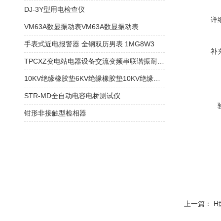
DJ-3Y型用电检查仪
详
VM63A数显振动表VM63A数显振动表
手表式近电报警器 全钢双历男表 1MG8W3
补
TPCXZ变电站电器设备交流变频串联谐振耐压装置
10KV绝缘橡胶垫6KV绝缘橡胶垫10KV绝缘胶垫
STR-MD全自动电容电桥测试仪
钳形非接触型检相器
上一篇：
H