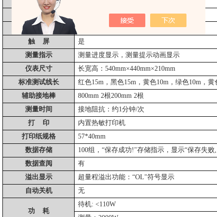
短路电流
AC 5A±10% 正弦波
空载电压
AC 400V±10% 正弦波
显示模式
7寸触控彩屏
触
屏
是
测量指示
测量进度显示，测量提示动画显示
仪表尺寸
长宽高：
540mm×440mm×210mm
标准测试线长
红色
15m，黑色15m，黄色10m，绿色10m，黄色
辅助接地棒
800mm 2根200mm 2根
测量时间
接地阻抗：约
1分钟/次
打
印
内置热敏打印机
打印纸规格
57*40mm
数据存储
100组，“保存成功!"存储指示，显示“保存失败
数据查阅
有
溢出显示
超量程溢出功能：
“OL"符号显示
自动关机
无
待机
: <110W
功
耗