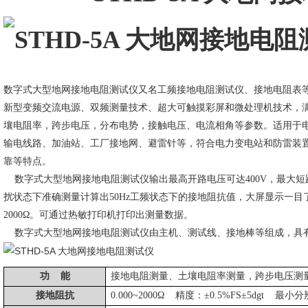
数字式大型地网接地电阻测试仪又名工频接地电阻测试仪、接地电阻表
新型变频交流电源、双频测量技术、超大可触摸彩屏和微处理机技术，
壤电阻率，跨步电压，分布电势，接触电压、电流相角等参数。适用于
输电线路、加油站、工厂接地网、避雷针等，符合电力变电站和防雷装
靠等特点。
数字式大型地网接地电阻测试仪输出最高开路电压可达
400V，最大
扰状态下准确测量计算出50Hz工频状态下的接地阻抗值，大屏显示一目了然
2000Ω。可通过热敏打印机打印出测量数据。
数字式大型地网接地电阻测试仪由主机、测试线、接地棒等组成，具
功
能
接地电阻测量、土壤电阻率测量，跨步电压测
接地阻抗
0.000~2000Ω 精度：±0.5%FS±5dgt 最小分