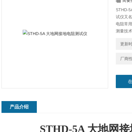
简要
STHD
试仪又
电阻常
测量技
线、四
更新时间
压，分
厂商
产品介绍
STHD-5A 大地