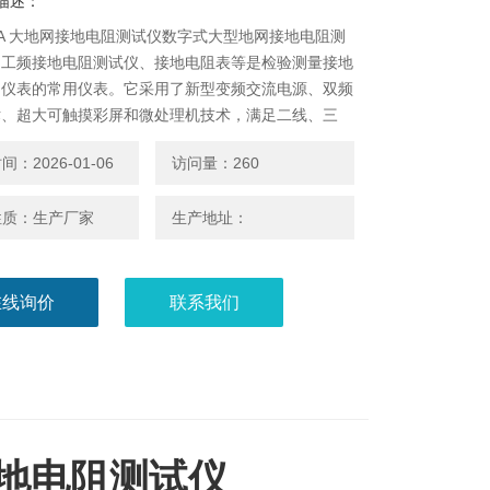
描述：
-5A 大地网接地电阻测试仪数字式大型地网接地电阻测
名工频接地电阻测试仪、接地电阻表等是检验测量接地
用仪表的常用仪表。它采用了新型变频交流电源、双频
术、超大可触摸彩屏和微处理机技术，满足二线、三
线测试阻抗要求，同时可以测量土壤电阻率，跨步电
：2026-01-06
访问量：260
布电势，接触电压、电流相角等参数。
性质：生产厂家
生产地址：
在线询价
联系我们
网接地电阻测试仪