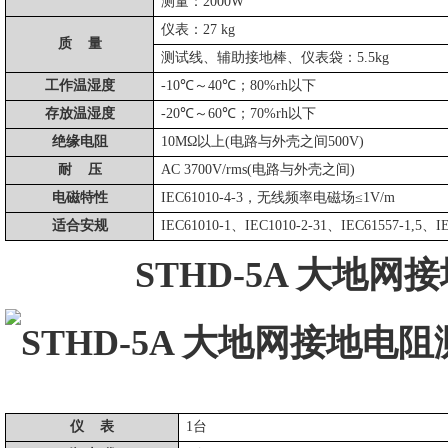
测量：
2000W
仪表：
27 kg
质
量
测试线、辅助接地棒、仪表袋：
5.5kg
工作温湿度
-10℃～40℃；80%rh以下
存放温湿度
-20℃～60℃；70%rh以下
绝缘电阻
10MΩ以上(电路与外壳之间500V)
耐
压
AC 3700V/rms(电路与外壳之间)
电磁特性
IEC61010-4-3，无线频率电磁场≤1V/m
适合安规
IEC61010-1、IEC1010-2-31、IEC61557-1,5
STHD-5A 大地
仪
表
1台