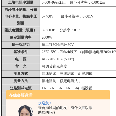
土壤电阻率测量
0.000~999KΩm 最小分辨率：0.001Ωm
跨步电压测量、分布
电势测量、接触电压
0~400V 最小分辨率：0.001V
测量
阻抗角测量（弧度）
0~360.0° 分辨率：0.1°
额定测量功率
2000W
抗干扰能力
抗工频
50Hz电压50V
基准条件
23℃±5℃，70%rh以下 (
辅助接地电阻
20Ω±
电
源
AC 220V 10A (50Hz)
背
光
可调节背光亮度
测量方式
四线测试、三线测试、两线测试
测量方法
接地阻抗：额定电流法，
短路测试电流
1A、2A、3A、4A、5A(5档设置)
土壤电阻率电极间
可设定
1m～100m
距
范
围
欢迎您！
来自局域网的朋友！有什么可以帮
测试频率
45Hz、55Hz、自动双频
可选
助您的吗？