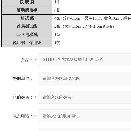
仪
表
袋
1个
辅助接地棒
4根
测
试
线
4条（红色15m，黑色15m，黄色10m，绿色
简易测试线
2条（黄色1.5m，绿色1.5m各1条）
220V电源线
1条
说明书、保用证
1套
产品：
您的单位：
您的姓名：
联系电话：