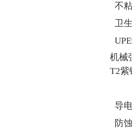
不粘
卫生
UP
机械
T2
导电
防蚀