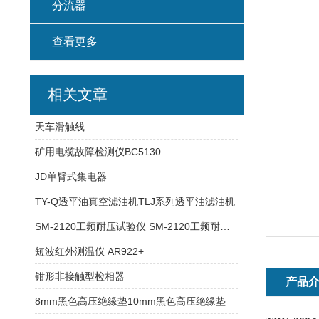
分流器
查看更多
相关文章
天车滑触线
矿用电缆故障检测仪BC5130
JD单臂式集电器
TY-Q透平油真空滤油机TLJ系列透平油滤油机
SM-2120工频耐压试验仪 SM-2120工频耐压试验仪
短波红外测温仪 AR922+
钳形非接触型检相器
产品
8mm黑色高压绝缘垫10mm黑色高压绝缘垫