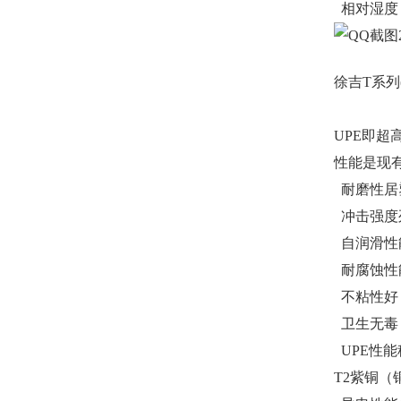
相对湿度：
徐吉T系列
UPE即
性能是现
耐磨性居
冲击强度
自润滑性
耐腐蚀性
不粘性好
卫生无毒，
UPE性
T2紫铜