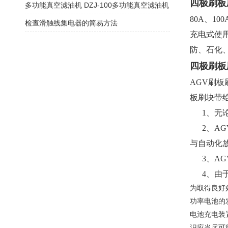
四极刷板
多功能真空滤油机 DZJ-100多功能真空滤油机
80A、1
检查滑触线集电器的简易方法
充电式使
防、石化
四极刷板
AGV刷板
板刷块带
1、无论
2、AG
与自动化
3、AG
4、由于
为取得良好
功率电池的
电池充电装
识应当尽可