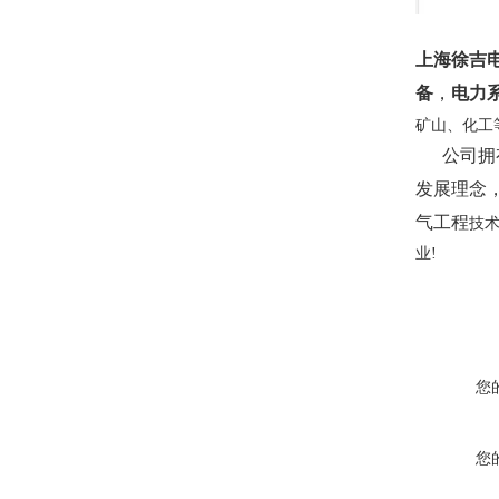
上海徐吉
备
，
电力
矿山、化工
公司拥有
发展理念
气工程
技
业!
您
您