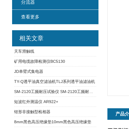
分流器
查看更多
相关文章
天车滑触线
矿用电缆故障检测仪BC5130
JD单臂式集电器
TY-Q透平油真空滤油机TLJ系列透平油滤油机
SM-2120工频耐压试验仪 SM-2120工频耐压试验仪
短波红外测温仪 AR922+
钳形非接触型检相器
产品
8mm黑色高压绝缘垫10mm黑色高压绝缘垫