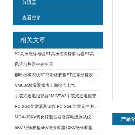
分流器
查看更多
相关文章
ST高压绝缘地毯ST高压绝缘橡胶地毯ST高压橡胶绝缘板
风管加热器中央空调
柳叶纹橡胶板ST防滑橡胶板ST红条纹橡胶板ST
VM63A数显测振表上海徐吉电气
手表式近电报警器1MG5W3手表式近电报警器1SG9E1
FC-2GB防雷器测试仪 FC-2GB防雷元件测试仪
MOA-30KV氧化锌避雷器泄露电流测试仪
产品
5KV 绝缘胶垫5KV绝缘胶垫10KV绝缘胶垫