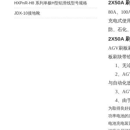
2X50A
HXPnR-H8 系列单极H型铝滑线型号规格
80A、1
JDX-10接地靴
充电式使
防、石化
2X50A
AGV刷板
板刷块带
1、无论
2、AG
与自动化
3、AG
4、由于
为取得良好
功率电池的
电池充电装