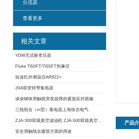
分流器
查看更多
相关文章
YDW无试验变压器
Fluke Ti50FT/Ti55FT热像仪
短波红外测温仪AR922+
20A双管转弯集电器
谈谈钢体滑触线突发故障的紧急应对措施
三线组合（m型）集电器上海徐吉电气
ZJA-300双级真空滤油机 ZJA-500双级真空滤油机
产品
安全滑触线在建筑方面的用途