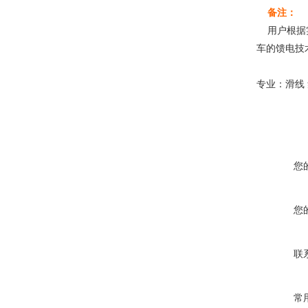
备注：
用户根据实
车的馈电技
专业：滑线
您
您
联
常