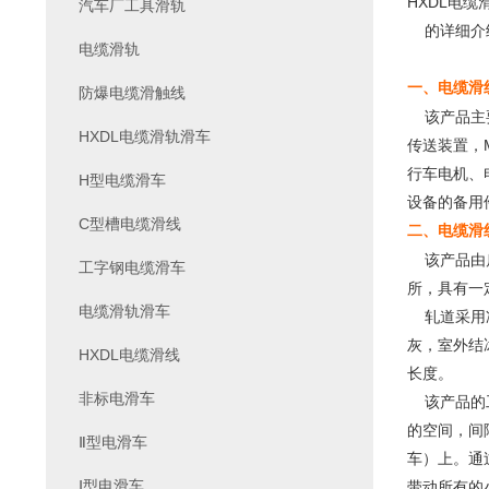
HXDL电缆
汽车厂工具滑轨
的详细介
电缆滑轨
一、
电缆滑
防爆电缆滑触线
该产品主要
HXDL电缆滑轨滑车
传送装置，
行车电机、
H型电缆滑车
设备的备用
C型槽电缆滑线
二、
电缆滑
该产品由扁
工字钢电缆滑车
所，具有一
电缆滑轨滑车
轧道采用冷
灰，室外结
HXDL电缆滑线
长度。
非标电滑车
该产品的工
的空间，间
Ⅱ型电滑车
车）上。通
Ⅰ型电滑车
带动所有的