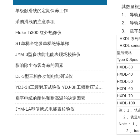
其数量根据
单极触滑线的定期保养工作
1、 导轨
采购滑线的注意事项
2、 导轨
3、 拨车
Fluke Ti300 红外热像仪
HXDL 系
ST单梯全绝缘单梯绝缘单梯
HXDL series 
型号规格
JYM-3型多功能电能表现场校验仪
Type & Spec
影响除尘布袋寿命的因素
HXDL-33
HXDL-40
DJ-3型三相多功能电能测试仪
HXDL-50
YDJ-3II工频耐压试验仪 YDJ-3II工频耐压试验仪
HXDL-60
HXDL-70
扁平电缆的耐热和耐高温的决定因素
HXDL-100
JYM-1A型便携式电能表校验仪
注： 1 、轨道
2 、轨道
Note ： 1 、 S
2 、 track ma