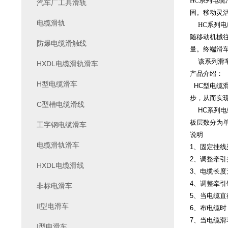
HC系列电缆
汽车厂工具滑轨
固。移动灵
电缆滑轨
HC系列
随移动机械
防爆电缆滑触线
量。终端滑
该系列滑车分
HXDL电缆滑轨滑车
产品介绍：
H型电缆滑车
HC型电缆
步，从而实
C型槽电缆滑线
HC系列电缆
板层数分为
工字钢电缆滑车
说明
电缆滑轨滑车
1、固定挂
2、调整牵
HXDL电缆滑线
3、电缆长度
4、调整牵
非标电滑车
5、当电缆
Ⅱ型电滑车
6、布电缆
7、当电缆
Ⅰ型电滑车