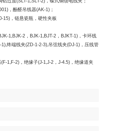
渡(SLT-1,SLT-2)，碟式铜馈电线夹；
)，酚醛吊线器(AK-1)；
-10-15)，链悬瓷瓶，硬性夹板
K-1,BJK-2，BJK-1,BJT-2，BJKT-1)，卡环线
1),终端线夹(ZD-1-2-3),吊弦线夹(DJ-1)，压线管
1,F-2)，绝缘子(J-1,J-2，J-4.5)，绝缘道夹