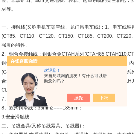
金、非煤矿山、城市交通地铁、轻轨、起重系统的架空输电，
材等。
一、接触线(又称电机车架空线、龙门吊电车线)：1、电车线铜接
(CT85、CT110、CT120、CT150、CT185、CT200、C
强度的特性。
2、铜合金接触线：铜银合金CTAH系列(CTAH85,CTAH110,CTAH
铜镁合金CTMH系列(CTMH110,CTMH120,CTMH150)； 
欢迎您！
(GLCN195,GLCN250)； 4、外露式钢铝复合电车线: CGLW系列(
来自局域网的朋友！有什么可以帮
合金复合电车线: CGLHD系列(CGLHD195,CGLHD260,CGLHJ
助您的吗？
CLHA 170, CLHA 200)；
7、电车铜滑线：Ф6mm------Ф30mm；
8、双沟铜滑线：35mm2------185mm；
9.安全滑触线
二、吊线金具(又称吊线紧具、吊线器)：