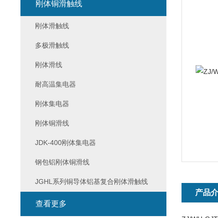
刚体铜滑触线
刚体滑触线
多极滑触线
刚体滑线
耐高温集电器
刚体集电器
刚体铜滑线
JDK-400刚体集电器
钢包铝刚体铜滑线
JGHL系列铜导体铝基复合刚体滑触线
产品
查看更多