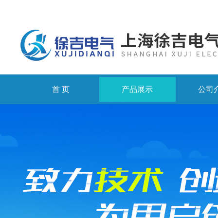
首 页
产品展示
公司