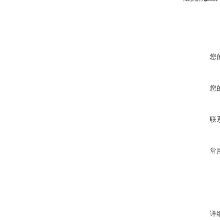
您
您
联
常
详