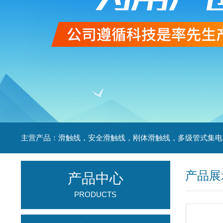
产品展
产品中心
PRODUCTS