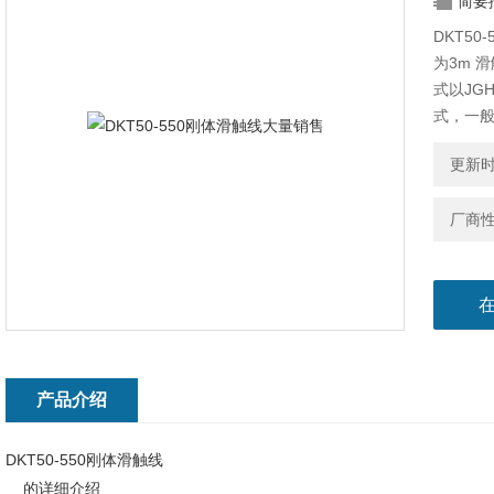
简要
DKT5
为3m 
式以JG
式，一
求，采用
更新时间
特殊情
相间距离
厂商
产品介绍
DKT50-550刚体滑触线
的详细介绍