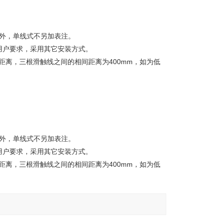
示外，单线式不另加表注。
用户要求，采用其它安装方式。
距离，三根滑触线之间的相间距离为400mm，如为低
示外，单线式不另加表注。
用户要求，采用其它安装方式。
距离，三根滑触线之间的相间距离为400mm，如为低