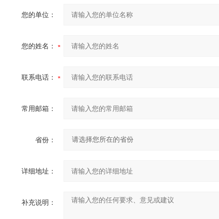
您的单位：
您的姓名：
联系电话：
常用邮箱：
省份：
详细地址：
补充说明：