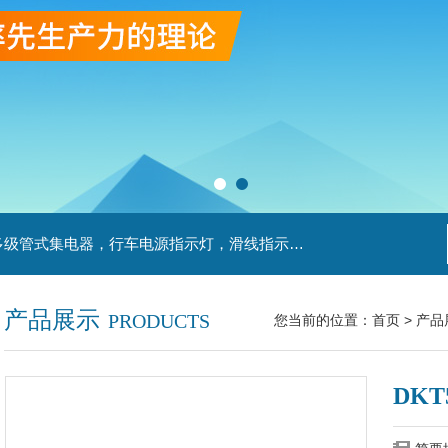
主营产品：滑触线，安全滑触线，刚体滑触线，多级管式集电器，行车电源指示灯，滑线指示灯，集电器，扁平电缆，H型单级安全滑触器，电缆滑轨滑车
产品展示
PRODUCTS
您当前的位置：
首页
>
产品
DK