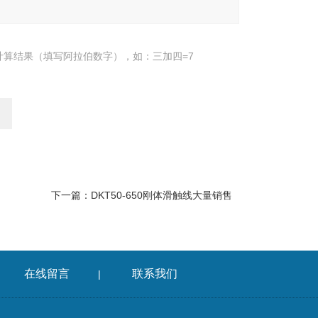
计算结果（填写阿拉伯数字），如：三加四=7
下一篇：
DKT50-650刚体滑触线大量销售
在线留言
联系我们
|