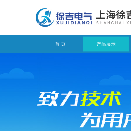
首 页
产品展示