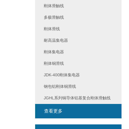
刚体滑触线
多极滑触线
刚体滑线
耐高温集电器
刚体集电器
刚体铜滑线
JDK-400刚体集电器
钢包铝刚体铜滑线
JGHL系列铜导体铝基复合刚体滑触线
查看更多