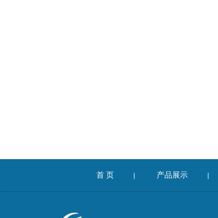
首 页
产品展示
|
|