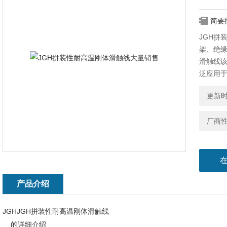
简要
JGH拼
架、绝
滑触线
泛应用于
更新时间
厂商
产品介绍
JGHJGH拼装性耐高温刚体滑触线
的详细介绍