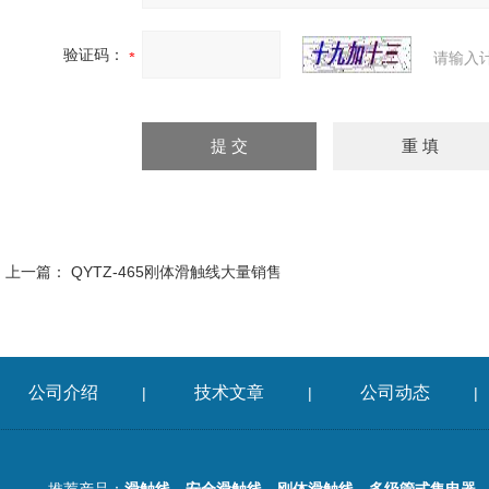
验证码：
请输入
上一篇：
QYTZ-465刚体滑触线大量销售
公司介绍
技术文章
公司动态
|
|
|