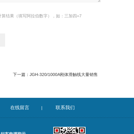
计算结果（填写阿拉伯数字），如：三加四=7
下一篇：
JGH-320/1000A刚体滑触线大量销售
在线留言
联系我们
|