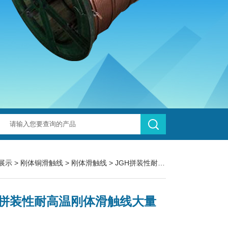
展示
>
刚体铜滑触线
>
刚体滑触线
> JGH拼装性耐高温刚体滑触线大量销售
H拼装性耐高温刚体滑触线大量