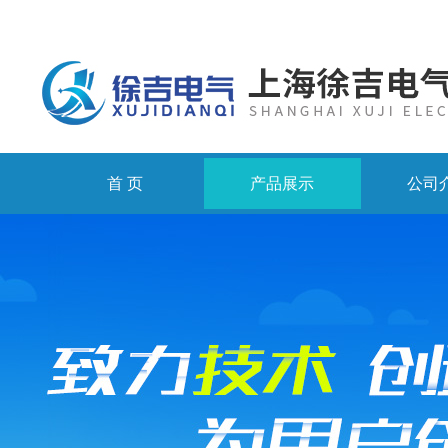
首 页
产品展示
公司