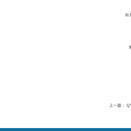
补
上一篇：
Q